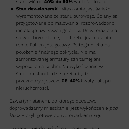
stanowić od
40% do 50%
wartości lokalu.
Stan deweloperski
. Mieszkanie jest świeżo
wyremontowane ze stanu surowego. Ściany są
przygotowane do malowania, rozprowadzono
instalacje użytkowe i grzejniki. Drzwi oraz okna
są w dobrym stanie, nie trzeba już nic z nimi
robić. Balkon jest gotowy. Podłoga czeka na
położenie finalnego pokrycia. Nie ma
zamontowanej armatury sanitarnej ani
wyposażenia kuchni. Na wykończenie w
średnim standardzie trzeba będzie
przeznaczyć jeszcze
25-40%
kwoty zakupu
nieruchomości.
Czwartym stanem, do którego docelowo
doprowadzamy mieszkanie, jest wykończenie
pod
klucz
– czyli gotowe do wprowadzenia się.
Jak łatwo się domyślić, najdrożej wypada