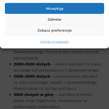
standardzie ze stanu deweloperskiego. W tym
Akceptuję
budżecie możliwe jest wykonanie
podstawowych prac wykończeniowych o
Odmów
znaczeniu praktycznym. By zbliżyć się do
niższego progu, proste prace trzeba wykonać
Zobacz preferencje
samodzielnie.
1500-2000 złotych
– niski standard ze stanu
Polityka prywatności
surowego lub średni standard ze stanu
deweloperskiego. Proste prace należy wykonać
samodzielnie.
2000-2500 złotych
– średni standard ze stanu
surowego lub podwyższony z deweloperskiego.
2500-3000 złotych
– podwyższony standard
ze stanu surowego, wysoki z deweloperskiego.
Wykończenie na tip-top pod klucz.
3000 złotych w górę
– standard premium,
każda wizja właściciela zrealizowana na
doskonałych materiałach.