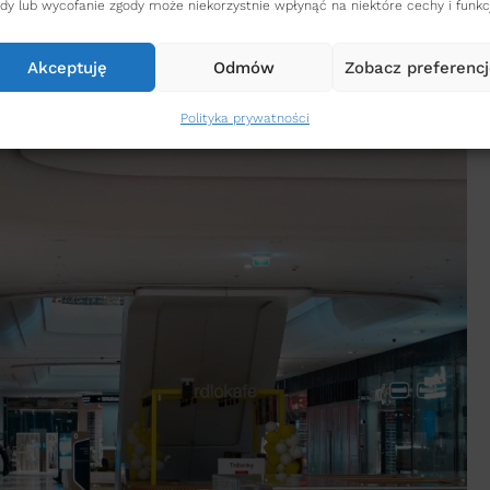
dy lub wycofanie zgody może niekorzystnie wpłynąć na niektóre cechy i funkc
Akceptuję
Odmów
Zobacz preferenc
Polityka prywatności