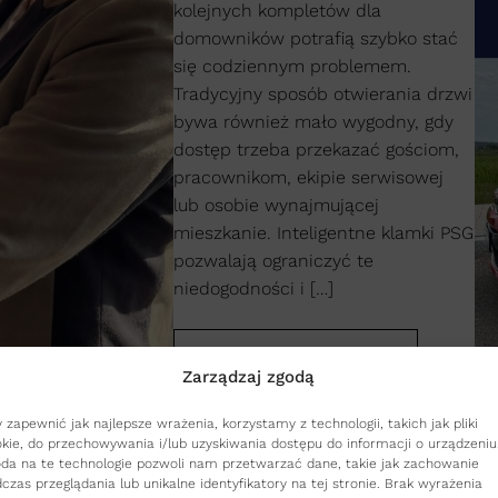
kolejnych kompletów dla
domowników potrafią szybko stać
się codziennym problemem.
Tradycyjny sposób otwierania drzwi
bywa również mało wygodny, gdy
dostęp trzeba przekazać gościom,
pracownikom, ekipie serwisowej
lub osobie wynajmującej
mieszkanie. Inteligentne klamki PSG
pozwalają ograniczyć te
niedogodności i […]
czytaj dalej
Zarządzaj zgodą
 zapewnić jak najlepsze wrażenia, korzystamy z technologii, takich jak pliki
Re
kie, do przechowywania i/lub uzyskiwania dostępu do informacji o urządzeniu
da na te technologie pozwoli nam przetwarzać dane, takie jak zachowanie
czas przeglądania lub unikalne identyfikatory na tej stronie. Brak wyrażenia