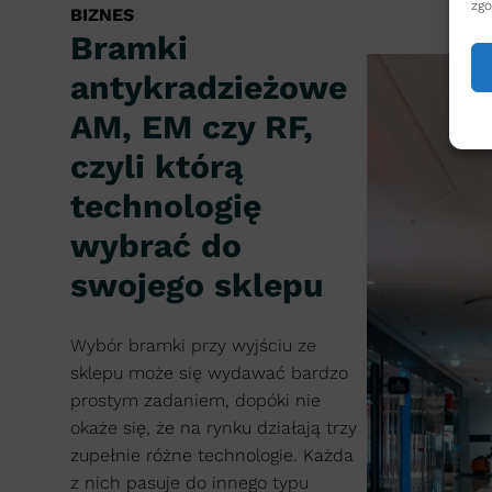
zgo
BIZNES
Bramki
antykradzieżowe
AM, EM czy RF,
czyli którą
technologię
wybrać do
swojego sklepu
Wybór bramki przy wyjściu ze
sklepu może się wydawać bardzo
prostym zadaniem, dopóki nie
okaże się, że na rynku działają trzy
zupełnie różne technologie. Każda
z nich pasuje do innego typu