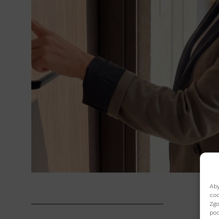
Aby
coo
Zgo
pod