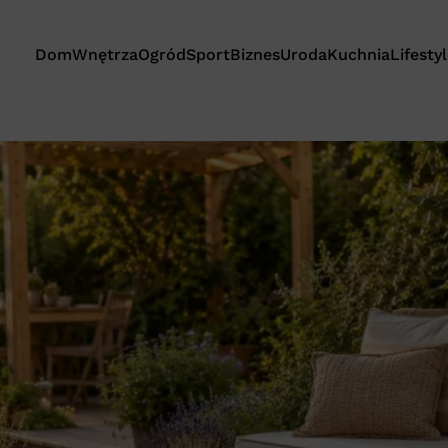
Dom
Wnętrza
Ogród
Sport
Biznes
Uroda
Kuchnia
Lifesty