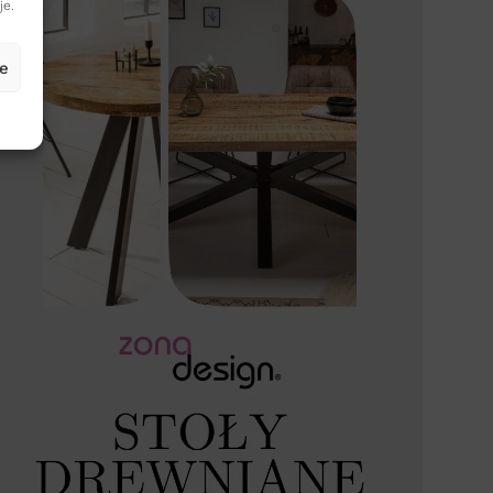
je.
je