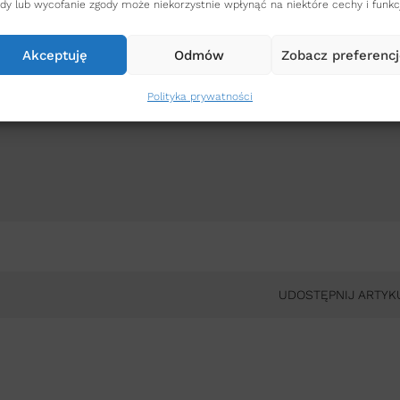
 wybranych pomieszczeń.
dy lub wycofanie zgody może niekorzystnie wpłynąć na niektóre cechy i funkc
Akceptuję
Odmów
Zobacz preferenc
Polityka prywatności
UDOSTĘPNIJ ARTYKU