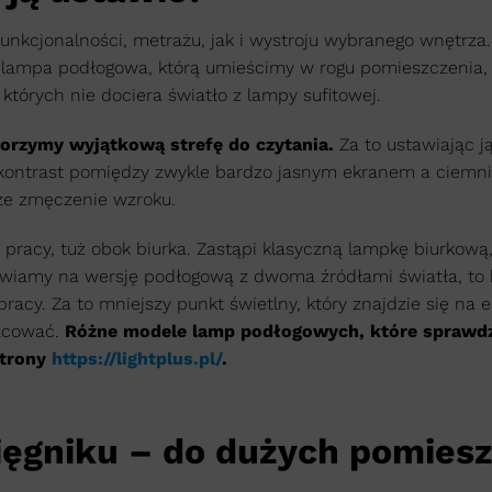
nkcjonalności, metrażu, jak i wystroju wybranego wnętrza
o lampa podłogowa, którą umieścimy w rogu pomieszczenia,
których nie dociera światło z lampy sufitowej.
orzymy wyjątkową strefę do czytania.
Za to ustawiając ją
y kontrast pomiędzy zwykle bardzo jasnym ekranem a ciemn
ze zmęczenie wzroku.
acy, tuż obok biurka. Zastąpi klasyczną lampkę biurkową,
awiamy na wersję podłogową z dwoma źródłami światła, to
pracy. Za to mniejszy punkt świetlny, który znajdzie się na
racować.
Różne modele lamp podłogowych, które sprawdz
strony
https://lightplus.pl/
.
ęgniku – do dużych pomies