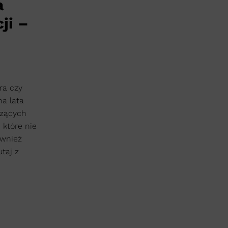
a
ji –
ra czy
na lata
czących
 które nie
ównież
taj z