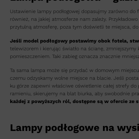
Ustawienie lampy podłogowej dopasujmy zarówno do fu
również, na jakiej atmosferze nam zależy. Przykładow
przytulną atmosferę, poza tym doświetli te miejsca, do 
Jeśli model podłogowy postawimy obok fotela, stw
telewizorem i kierując światło na ścianę, zmniejszym
pomieszczeniem. Taki zabieg oznacza znacznie mniejs
Ta sama lampa może się przydać w domowym miejscu pr
czemu odzyskamy wolne miejsce na blacie. Jeśli post
ku górze zapewni właściwe oświetlenie całej strefy do 
ramieniu, skierujemy na blat biurka, aby swobodnie p
każdej z powyższych ról, dostępne są w ofercie ze 
Lampy podłogowe na wysi