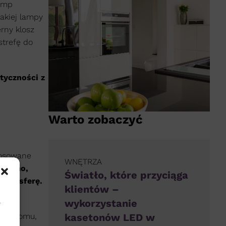
lamp
akiej lampy
rny klosz
strefę do
tyczności z
Warto zobaczyć
tosowane
WNĘTRZA
, boho,
Światło, które przyciąga
 atmosferę.
klientów –
wykorzystanie
.
kasetonów LED w
woim domu,