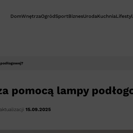
Dom
Wnętrza
Ogród
Sport
Biznes
Uroda
Kuchnia
Lifesty
y podłogowej?
 za pomocą lampy podłog
aktualizacji
15.09.2025