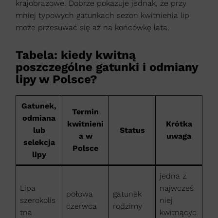
krajobrazowe. Dobrze pokazuje jednak, że przy
mniej typowych gatunkach sezon kwitnienia lip
może przesuwać się aż na końcówkę lata.
Tabela: kiedy kwitną
poszczególne gatunki i odmiany
lipy w Polsce?
Gatunek,
Termin
odmiana
kwitnieni
Krótka
lub
Status
a w
uwaga
selekcja
Polsce
lipy
jedna z
Lipa
najwcześ
połowa
gatunek
szerokolis
niej
czerwca
rodzimy
tna
kwitnącyc