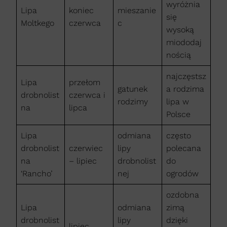
wyróżnia
Lipa
koniec
mieszanie
się
Moltkego
czerwca
c
wysoką
miododaj
nością
najczęstsz
Lipa
przełom
gatunek
a rodzima
drobnolist
czerwca i
rodzimy
lipa w
na
lipca
Polsce
Lipa
odmiana
często
drobnolist
czerwiec
lipy
polecana
na
– lipiec
drobnolist
do
‘Rancho’
nej
ogrodów
ozdobna
Lipa
odmiana
zimą
drobnolist
lipy
dzięki
lipiec