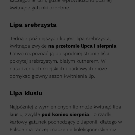
szczególnie tam, gdzie wprowadzono później
kwitnące gatunki ozdobne.
Lipa srebrzysta
Jedną z późniejszych lip jest lipa srebrzysta,
kwitnąca zwykle
na przełomie lipca i sierpnia
.
Łatwo rozpoznać ją po spodniej stronie liści
pokrytej srebrzystym, białym kutnerem. W
nasadzeniach miejskich i parkowych może
domykać główny sezon kwitnienia lip.
Lipa kiusiu
Najpóźniej z wymienionych lip może kwitnąć lipa
kiusiu, zwykle
pod koniec sierpnia
. To rzadki,
karłowy gatunek pochodzący z Japonii, dlatego w
Polsce ma raczej znaczenie kolekcjonerskie niż