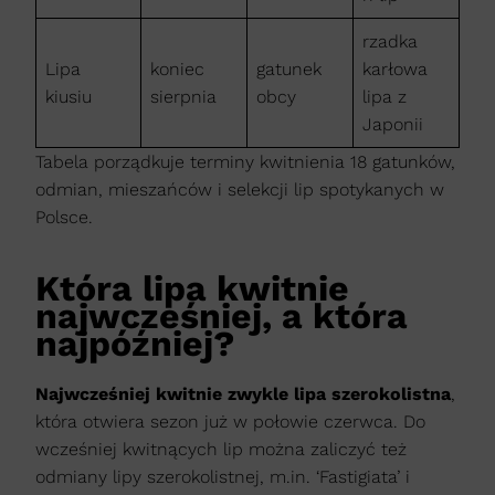
rzadka
Lipa
koniec
gatunek
karłowa
kiusiu
sierpnia
obcy
lipa z
Japonii
Tabela porządkuje terminy kwitnienia 18 gatunków,
odmian, mieszańców i selekcji lip spotykanych w
Polsce.
Która lipa kwitnie
najwcześniej, a która
najpóźniej?
Najwcześniej kwitnie zwykle lipa szerokolistna
,
która otwiera sezon już w połowie czerwca. Do
wcześniej kwitnących lip można zaliczyć też
odmiany lipy szerokolistnej, m.in. ‘Fastigiata’ i