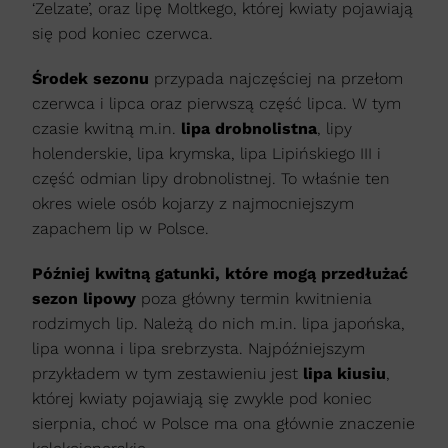
‘Zelzate’, oraz lipę Moltkego, której kwiaty pojawiają
się pod koniec czerwca.
Środek sezonu
przypada najczęściej na przełom
czerwca i lipca oraz pierwszą część lipca. W tym
czasie kwitną m.in.
lipa drobnolistna
, lipy
holenderskie, lipa krymska, lipa Lipińskiego III i
część odmian lipy drobnolistnej. To właśnie ten
okres wiele osób kojarzy z najmocniejszym
zapachem lip w Polsce.
Później kwitną gatunki, które mogą przedłużać
sezon lipowy
poza główny termin kwitnienia
rodzimych lip. Należą do nich m.in. lipa japońska,
lipa wonna i lipa srebrzysta. Najpóźniejszym
przykładem w tym zestawieniu jest
lipa kiusiu
,
której kwiaty pojawiają się zwykle pod koniec
sierpnia, choć w Polsce ma ona głównie znaczenie