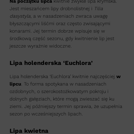
Na początku lipca
kwitnie zwykle lipa krymska.
Jest mieszańcem lipy drobnolistnej i
Tilia
dasystyla
, a w nasadzeniach zwraca uwagę
błyszczącymi liśćmi oraz często zwisającymi
konarami. Jej termin dobrze wpisuje się w
środkową część sezonu, gdy kwitnienie lip jest
jeszcze wyraźnie widoczne.
Lipa holenderska ‘Euchlora’
Lipa holenderska ‘Euchlora’ kwitnie najczęściej
w
lipcu
. To forma spotykana w nasadzeniach
ozdobnych, o szerokostożkowatym pokroju i
dolnych gałęziach, które mogą zwieszać się ku
ziemi. Jej późniejszy termin sprawia, że uzupełnia
sezon po wcześniejszych lipach.
Lipa kwietna