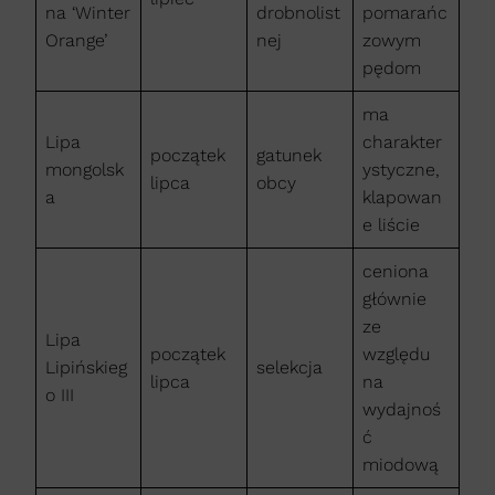
na ‘Winter
drobnolist
pomarańc
Orange’
nej
zowym
pędom
ma
Lipa
charakter
początek
gatunek
mongolsk
ystyczne,
lipca
obcy
a
klapowan
e liście
ceniona
głównie
ze
Lipa
początek
względu
Lipińskieg
selekcja
lipca
na
o III
wydajnoś
ć
miodową