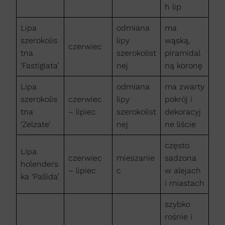
h lip
Lipa
odmiana
ma
szerokolis
lipy
wąską,
czerwiec
tna
szerokolist
piramidal
‘Fastigiata’
nej
ną koronę
Lipa
odmiana
ma zwarty
szerokolis
czerwiec
lipy
pokrój i
tna
– lipiec
szerokolist
dekoracyj
‘Zelzate’
nej
ne liście
często
Lipa
czerwiec
mieszanie
sadzona
holenders
– lipiec
c
w alejach
ka ‘Pallida’
i miastach
szybko
rośnie i