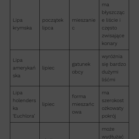
ma
błyszcząc
Lipa
początek
mieszanie
e liście i
krymska
lipca
c
często
zwisające
konary
wyróżnia
Lipa
gatunek
się bardzo
amerykań
lipiec
obcy
dużymi
ska
liśćmi
Lipa
ma
forma
holenders
szerokost
lipiec
mieszańc
ka
ożkowaty
owa
‘Euchlora’
pokrój
może
wydłużać