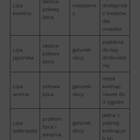
okolice
Lipa
mieszanie
dostępnoś
połowy
kwietna
c
ć kwiatów
lipca
dla
owadów
podobna
okolice
Lipa
gatunek
do lipy
połowy
japońska
obcy
drobnolist
lipca
nej
może
Lipa
połowa
gatunek
kwitnąć
wonna
lipca
obcy
nawet do
3 tygodni
jedna z
przełom
Lipa
gatunek
później
lipca i
srebrzysta
obcy
kwitnącyc
sierpnia
h lip