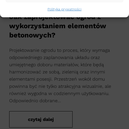
OGRÓD
Polityka prywatności
Jak zaprojektować ogród z
wykorzystaniem elementów
betonowych?
Projektowanie ogrodu to proces, który wymaga
odpowiedniego zaplanowania układu oraz
umiejętnego doboru materiałów, które będą
harmonizować ze sobą, zielenią oraz innymi
elementami posesji. Przestrzeń wokół domu
powinna być nie tylko atrakcyjna wizualnie, ale
również wygodna w codziennym użytkowaniu.
Odpowiednio dobrane...
czytaj dalej