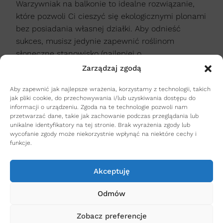
Warzywniak na balkonie to idealne rozwiązanie,
które pozwoli Ci cieszyć się ekologicznymi plonami
bez posiadania własnej działki. Aby odnieść
sukces, musisz jedynie zapewnić roślinom
słoneczne stanowisko (najlepiej o...
Zarządzaj zgodą
czytaj dalej
Aby zapewnić jak najlepsze wrażenia, korzystamy z technologii, takich
jak pliki cookie, do przechowywania i/lub uzyskiwania dostępu do
informacji o urządzeniu. Zgoda na te technologie pozwoli nam
przetwarzać dane, takie jak zachowanie podczas przeglądania lub
unikalne identyfikatory na tej stronie. Brak wyrażenia zgody lub
wycofanie zgody może niekorzystnie wpłynąć na niektóre cechy i
funkcje.
Akceptuję
Odmów
Zobacz preferencje