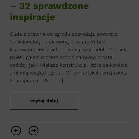
– 32 sprawdzone
c
inspiracje
o
ołowy
Cuda z drewna do ogrodu pozwalają stworzyć
Drz
funkcjonalną i efektowną przestrzeń bez
osło
oku.
kupowania gotowych dekoracji czy mebli. Z desek,
alb
a, a
palet i gałęzi możesz zrobić zarówno proste
zale
ozdoby, jak i większe konstrukcje, które całkowicie
nasł
zmienią wygląd ogrodu. W tym artykule znajdziesz
zimo
32 inspiracje DIY – od […]
cał
ozdo
czytaj dalej