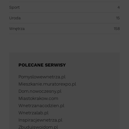
Sport
4
Uroda
15
Wnętrza
158
POLECANE SERWISY
Pomyslowewnetrza.pl
Mieszkanie.muratorexpo.pl
Dom.nowoczesny.pl
Miastokrakow.com
Wnetrzanacodzien.pl
Wnetrzalab.pl
Inspiracjewnetrza.pl
Zbudujswojdom.pl