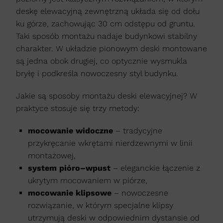
deskę elewacyjną zewnętrzną układa się od dołu
ku górze, zachowując 30 cm odstępu od gruntu.
Taki sposób montażu nadaje budynkowi stabilny
charakter. W układzie pionowym deski montowane
są jedna obok drugiej, co optycznie wysmukla
bryłę i podkreśla nowoczesny styl budynku.
Jakie są sposoby montażu deski elewacyjnej? W
praktyce stosuje się trzy metody:
mocowanie widoczne
– tradycyjne
przykręcanie wkrętami nierdzewnymi w linii
montażowej,
system pióro–wpust
– eleganckie łączenie z
ukrytym mocowaniem w piórze,
mocowanie klipsowe
– nowoczesne
rozwiązanie, w którym specjalne klipsy
utrzymują deski w odpowiednim dystansie od