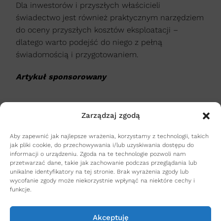
Dla inwestorów i przyszłych właścicieli
świadectwo jest również praktycznym narzędziem
do oceny przyszłych kosztów eksploatacji –
dlatego warto podejść do niego z pełną
świadomością i przygotowaniem.
Artykuł sponsorowany
Zarządzaj zgodą
AUTOR
Aby zapewnić jak najlepsze wrażenia, korzystamy z technologii, takich
mojeadmin
jak pliki cookie, do przechowywania i/lub uzyskiwania dostępu do
informacji o urządzeniu. Zgoda na te technologie pozwoli nam
przetwarzać dane, takie jak zachowanie podczas przeglądania lub
unikalne identyfikatory na tej stronie. Brak wyrażenia zgody lub
wycofanie zgody może niekorzystnie wpłynąć na niektóre cechy i
funkcje.
UDOSTĘPNIJ ARTYKUŁ NA:
Akceptuję