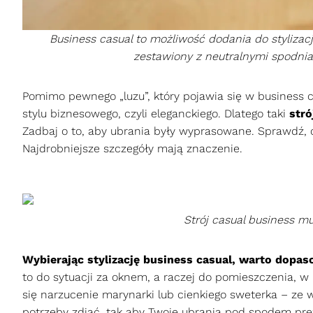
Business casual to możliwość dodania do stylizac
zestawiony z neutralnymi spodnia
Pomimo pewnego „luzu”, który pojawia się w business 
stylu biznesowego, czyli eleganckiego. Dlatego taki
stró
Zadbaj o to, aby ubrania były wyprasowane. Sprawdź, cz
Najdrobniejsze szczegóły mają znaczenie.
Strój casual business m
Wybierając stylizację business casual, warto dopas
to do sytuacji za oknem, a raczej do pomieszczenia, 
się narzucenie marynarki lub cienkiego sweterka – ze 
potrzeby zdjąć, tak aby Twoje ubrania pod spodem prez