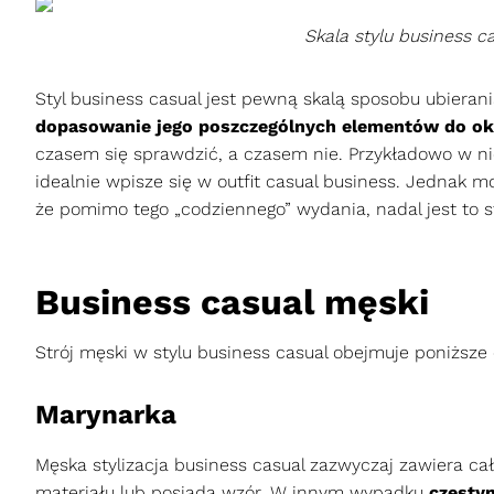
Skala stylu business c
Styl business casual jest pewną skalą sposobu ubierani
dopasowanie jego poszczególnych elementów do ok
czasem się sprawdzić, a czasem nie. Przykładowo w n
idealnie wpisze się w outfit casual business. Jednak m
że pomimo tego „codziennego” wydania, nadal jest to s
Business casual męski
Strój męski w stylu business casual obejmuje poniższe
Marynarka
Męska stylizacja business casual zazwyczaj zawiera ca
materiału lub posiada wzór. W innym wypadku
częsty