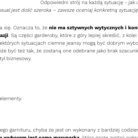
asual jest dość szeroka – zawsze oceniaj konkretną sytuację
a się. Oznacza to, że
nie ma sztywnych wytycznych i koni
azji
. Są części garderoby, które z góry lepiej skreślić, z kol
iektórych sytuacjach ciemne jeansy mogą być dobrym wybo
oże być też tak, że zostaną one odebrane jako brak szacunk
tyl biznesowy.
 elementy.
łego garnituru, chyba że jest on wykonany z bardziej codzi
m wyborem jest sama marynarka
, która może zostać połą