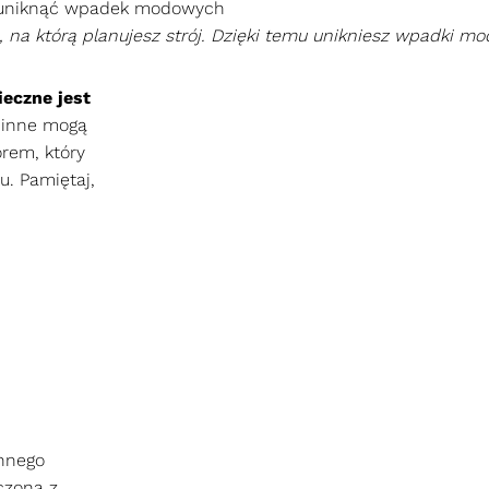
, na którą planujesz strój. Dzięki temu unikniesz wpadki mo
eczne jest
ei inne mogą
rem, który
u. Pamiętaj,
ennego
czona z