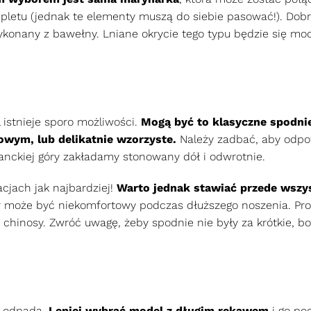
pletu (jednak te elementy muszą do siebie pasować!). Dob
onany z bawełny. Lniane okrycie tego typu będzie się moc
istnieje sporo możliwości.
Mogą być to klasyczne spodni
owym, lub delikatnie wzorzyste.
Należy zadbać, aby odpo
anckiej góry zakładamy stonowany dół i odwrotnie.
acjach jak najbardziej!
Warto jednak stawiać przede wszy
r może być niekomfortowy podczas dłuższego noszenia. Pr
chinosy. Zwróć uwagę, żeby spodnie nie były za krótkie, b
e odpada.
Lepiej wybrać model z długim rękawem
i go pod