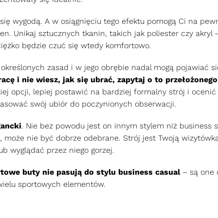
ć się wygodą. A w osiągnięciu tego efektu pomogą Ci na pe
n. Unikaj sztucznych tkanin, takich jak poliester czy akryl
iężko będzie czuć się wtedy komfortowo.
 określonych zasad i w jego obrębie nadal mogą pojawiać si
acę i nie wiesz, jak się ubrać, zapytaj o to przełożonego
ej opcji, lepiej postawić na bardziej formalny strój i ocenić 
asować swój ubiór do poczynionych obserwacji.
gancki
. Nie bez powodu jest on innym stylem niż business s
u, może nie być dobrze odebrane. Strój jest Twoją wizytówką
lub wyglądać przez niego gorzej.
towe buty nie pasują do stylu business casual
– są one
 wielu sportowych elementów.