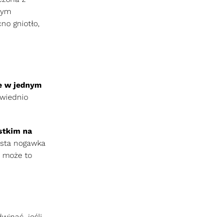
rym
no gniotło,
e w jednym
wiednio
stkim na
osta nogawka
o może to
winąć, jeśli