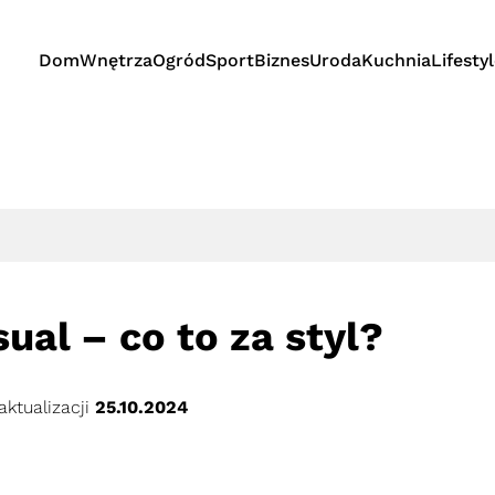
Dom
Wnętrza
Ogród
Sport
Biznes
Uroda
Kuchnia
Lifesty
ual – co to za styl?
aktualizacji
25.10.2024