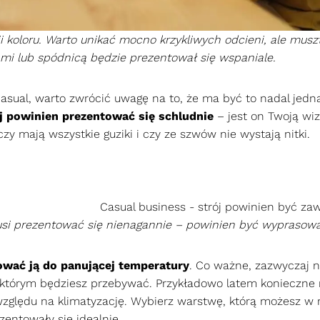
ji koloru. Warto unikać mocno krzykliwych odcieni, ale mus
mi lub spódnicą będzie prezentował się wspaniale.
casual, warto zwrócić uwagę na to, że ma być to nadal jed
j powinien prezentować się schludnie
– jest on Twoją wi
y mają wszystkie guziki i czy ze szwów nie wystają nitki.
usi prezentować się nienagannie – powinien być wyprasowan
ować ją do panującej temperatury
. Co ważne, zazwyczaj n
w którym będziesz przebywać. Przykładowo latem konieczne
względu na klimatyzację. Wybierz warstwę, którą możesz w 
entowały się idealnie.