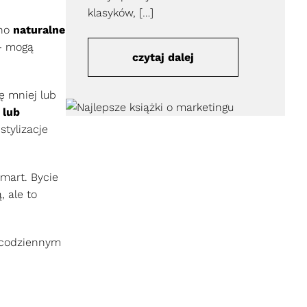
klasyków, […]
wno
naturalne
 – mogą
czytaj dalej
ę mniej lub
 lub
stylizacje
mart. Bycie
, ale to
 codziennym