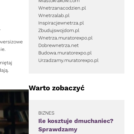
Miastokrakow.com
Wnetrzanacodzien.pl
Wnetrzalab.pl
Inspiracjewnetrza.pl
.
Zbudujswojdom.pl
Wnetrza.muratorexpo.pl
oversizowe
Dobrewnetrza.net
nie.
Budowa.muratorexpo.pl
Urzadzamy.muratorexpo.pl
miętaj
ają.
Warto zobaczyć
BIZNES
Ile kosztuje dmuchaniec?
Sprawdzamy