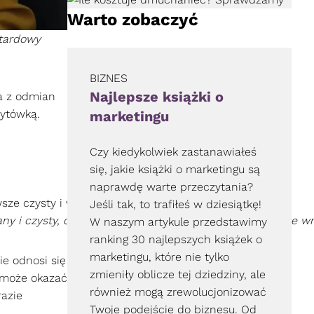
Warto zobaczyć
ztardowy
BIZNES
Najlepsze książki o
na z odmian
zytówką.
marketingu
Czy kiedykolwiek zastanawiałeś
się, jakie książki o marketingu są
naprawdę warte przeczytania?
Jeśli tak, to trafiłeś w dziesiątkę!
y i czysty, dzięki czemu zawsze będzie robił doskonałe w
W naszym artykule przedstawimy
ranking 30 najlepszych książek o
marketingu, które nie tylko
ie odnosi się
zmieniły oblicze tej dziedziny, ale
 może okazać
również mogą zrewolucjonizować
razie
Twoje podejście do biznesu. Od