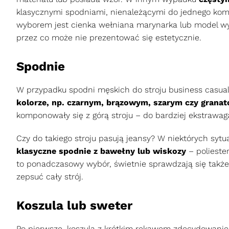
klasycznymi spodniami, nienależącymi do jednego kom
wyborem jest cienka wełniana marynarka lub model wyk
przez co może nie prezentować się estetycznie.
Spodnie
W przypadku spodni męskich do stroju business casual 
kolorze, np. czarnym, brązowym, szarym czy granat
komponowały się z górą stroju – do bardziej ekstrawag
Czy do takiego stroju pasują jeansy? W niektórych sytu
klasyczne spodnie z bawełny lub wiskozy
– polieste
to ponadczasowy wybór, świetnie sprawdzają się także 
zepsuć cały strój.
Koszula lub sweter
Po pierwsze, koszula z krótkim rękawem zdecydowani