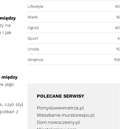
Lifestyle
40
Marki
16
między
zy na
Ogród
40
 i jak
Sport
4
Uroda
15
Wnętrza
158
 między
 w jego
POLECANE SERWISY
 czyli styl
Pomyslowewnetrza.pl
potkań z
Mieszkanie.muratorexpo.pl
Dom.nowoczesny.pl