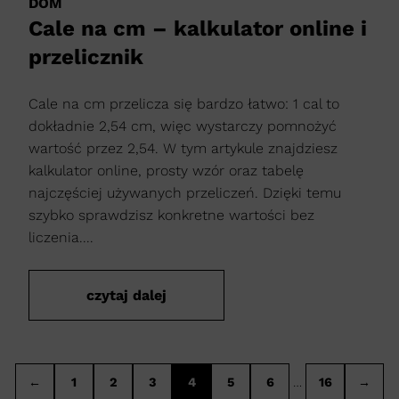
DOM
Cale na cm – kalkulator online i
przelicznik
Cale na cm przelicza się bardzo łatwo: 1 cal to
dokładnie 2,54 cm, więc wystarczy pomnożyć
wartość przez 2,54. W tym artykule znajdziesz
kalkulator online, prosty wzór oraz tabelę
najczęściej używanych przeliczeń. Dzięki temu
szybko sprawdzisz konkretne wartości bez
liczenia....
czytaj dalej
←
1
2
3
4
5
6
…
16
→