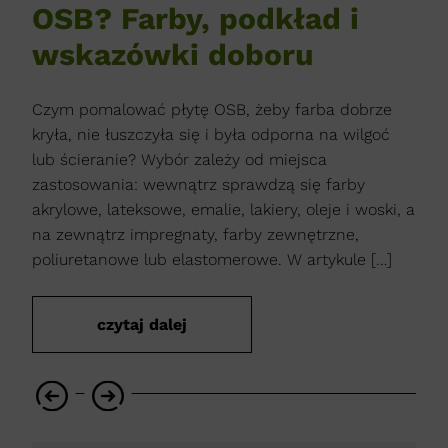
ć,
OSB? Farby, podkład i
d
wskazówki doboru
2
 w
Czym pomalować płytę OSB, żeby farba dobrze
Naj
kryła, nie łuszczyła się i była odporna na wilgoć
rozw
ać w
lub ścieranie? Wybór zależy od miejsca
sam
zastosowania: wewnątrz sprawdzą się farby
okoł
, bo
akrylowe, lateksowe, emalie, lakiery, oleje i woski, a
zale
na zewnątrz impregnaty, farby zewnętrzne,
trwa
poliuretanowe lub elastomerowe. W artykule […]
wok
czytaj dalej