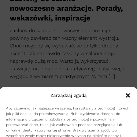
nowoczesne aranżacje. Porady,
wskazówki, inspiracje
Zasłony do salonu – nowoczesne aranżacje
powinny zawierać ten ważny element wystroju.
Choć mogłoby się wydawać, że to tylko drobny
akcent, tak naprawdę zasłony w salonie mają
naprawdę dużą moc. Warto ją wykorzystać,
stawiając na połączenie estetycznego i stylowego
wyglądu z wymiarem praktycznym. W tym […]
Zarządzaj zgodą
czytaj dalej
Aby zapewnić jak najlepsze wrażenia, korzystamy z technologii, takich
jak pliki cookie, do przechowywania i/lub uzyskiwania dostępu do
informacji o urządzeniu. Zgoda na te technologie pozwoli nam
przetwarzać dane, takie jak zachowanie podczas przeglądania lub
unikalne identyfikatory na tej stronie. Brak wyrażenia zgody lub
wycofanie zgody może niekorzystnie wpłynąć na niektóre cechy i