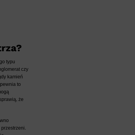
rza?
go typu
nglomerat czy
 gdy kamień
apewnia to
 mogą
sprawią, że
ówno
przestrzeni.