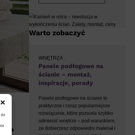
Warto zobaczyć
WNĘTRZA
Panele podłogowe na
ścianie – montaż,
inspiracje, porady
Panele podłogowe na ścianie to
praktyczne i coraz popularniejsze
rozwiązanie, które pozwala szybko
, do
odmienić wnętrze – pod warunkiem,
nia
ać?
że dobierzesz odpowiedni materiał i