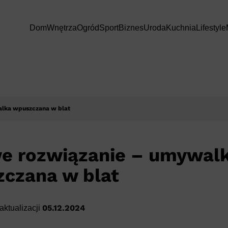
Dom
Wnętrza
Ogród
Sport
Biznes
Uroda
Kuchnia
Lifestyle
alka wpuszczana w blat
we rozwiązanie – umywal
czana w blat
05.12.2024
aktualizacji