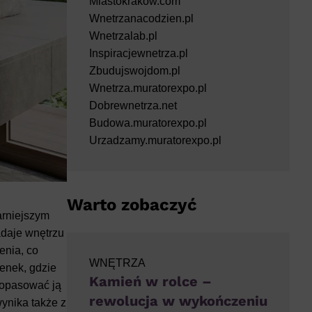
Miastokrakow.com
Wnetrzanacodzien.pl
Wnetrzalab.pl
Inspiracjewnetrza.pl
Zbudujswojdom.pl
Wnetrza.muratorexpo.pl
Dobrewnetrza.net
Budowa.muratorexpo.pl
Urzadzamy.muratorexpo.pl
Warto zobaczyć
arniejszym
adaje wnętrzu
enia, co
WNĘTRZA
ienek, gdzie
Kamień w rolce –
dopasować ją
rewolucja w wykończeniu
ynika także z