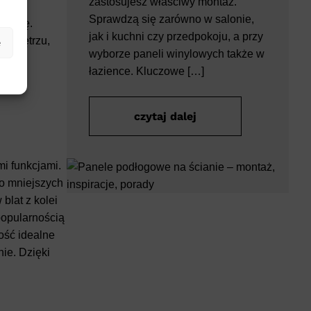
zastosujesz właściwy montaż.
Sprawdzą się zarówno w salonie,
zienkę.
jak i kuchni czy przedpokoju, a przy
o wnętrzu,
e
wyborze paneli winylowych także w
–
łazience. Kluczowe […]
czytaj dalej
mi funkcjami.
o mniejszych
lat z kolei
popularnością
ność idealne
ie. Dzięki