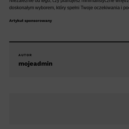
Niezależnie od tego, czy planujesz minimalistyczne wnęt
doskonałym wyborem, który spełni Twoje oczekiwania i podk
Artykuł sponsorowany
AUTOR
mojeadmin