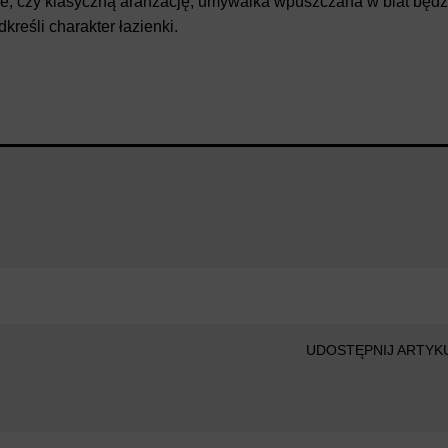
rze, czy klasyczną aranżację, umywalka wpuszczana w blat będz
reśli charakter łazienki.
UDOSTĘPNIJ ARTYKU