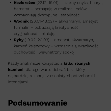
Koziorożec
(22.12–19.01) – czarny onyks, fluoryt,
hematyt – pomagają w realizacji celów,
wzmacniają dyscyplinę i stabilność.
Wodnik
(20.01–18.02) – akwamaryn, ametyst,
turmalin – pobudzają kreatywność,
oryginalność i intuicję.
Ryby
(19.02–20.03) – ametyst, akwamaryn,
kamień księżycowy – wzmacniają wrażliwość,
duchowość i wewnętrzny spokój.
Każdy znak może korzystać z
kilku różnych
kamieni
, dlatego warto dobrać taki, który
najbardziej rezonuje z osobistymi potrzebami i
intencjami.
Podsumowanie