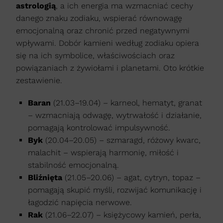
astrologią
, a ich energia ma wzmacniać cechy
danego znaku zodiaku, wspierać równowagę
emocjonalną oraz chronić przed negatywnymi
wpływami. Dobór kamieni według zodiaku opiera
się na ich symbolice, właściwościach oraz
powiązaniach z żywiołami i planetami. Oto krótkie
zestawienie.
Baran
(21.03–19.04) – karneol, hematyt, granat
– wzmacniają odwagę, wytrwałość i działanie,
pomagają kontrolować impulsywność.
Byk
(20.04–20.05) – szmaragd, różowy kwarc,
malachit – wspierają harmonię, miłość i
stabilność emocjonalną.
Bliźnięta
(21.05–20.06) – agat, cytryn, topaz –
pomagają skupić myśli, rozwijać komunikację i
łagodzić napięcia nerwowe.
Rak
(21.06–22.07) – księżycowy kamień, perła,