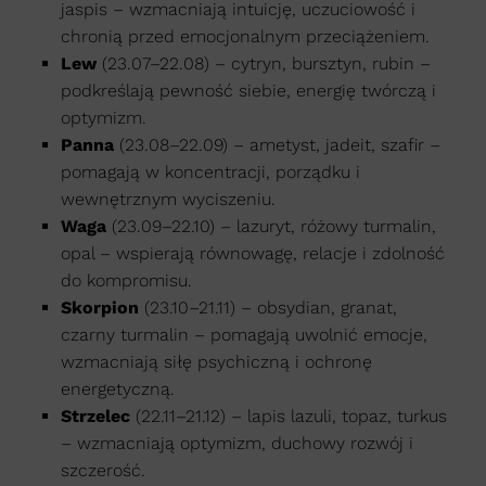
jaspis – wzmacniają intuicję, uczuciowość i
chronią przed emocjonalnym przeciążeniem.
Lew
(23.07–22.08) – cytryn, bursztyn, rubin –
podkreślają pewność siebie, energię twórczą i
optymizm.
Panna
(23.08–22.09) – ametyst, jadeit, szafir –
pomagają w koncentracji, porządku i
wewnętrznym wyciszeniu.
Waga
(23.09–22.10) – lazuryt, różowy turmalin,
opal – wspierają równowagę, relacje i zdolność
do kompromisu.
Skorpion
(23.10–21.11) – obsydian, granat,
czarny turmalin – pomagają uwolnić emocje,
wzmacniają siłę psychiczną i ochronę
energetyczną.
Strzelec
(22.11–21.12) – lapis lazuli, topaz, turkus
– wzmacniają optymizm, duchowy rozwój i
szczerość.