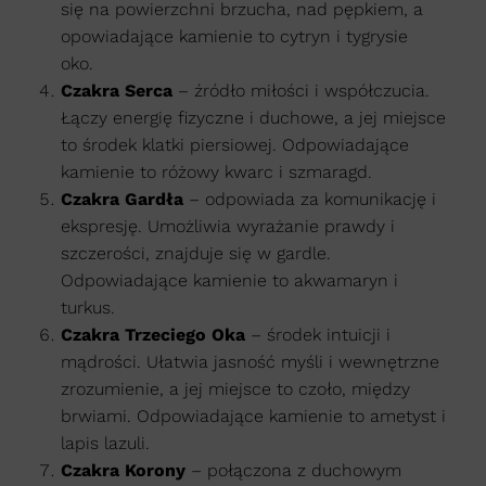
się na powierzchni brzucha, nad pępkiem, a
opowiadające kamienie to cytryn i tygrysie
oko.
Czakra Serca
– źródło miłości i współczucia.
Łączy energię fizyczne i duchowe, a jej miejsce
to środek klatki piersiowej. Odpowiadające
kamienie to różowy kwarc i szmaragd.
Czakra Gardła
– odpowiada za komunikację i
ekspresję. Umożliwia wyrażanie prawdy i
szczerości, znajduje się w gardle.
Odpowiadające kamienie to akwamaryn i
turkus.
Czakra Trzeciego Oka
– środek intuicji i
mądrości. Ułatwia jasność myśli i wewnętrzne
zrozumienie, a jej miejsce to czoło, między
brwiami. Odpowiadające kamienie to ametyst i
lapis lazuli.
Czakra Korony
– połączona z duchowym