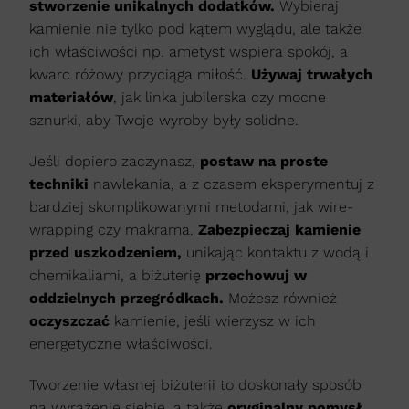
stworzenie unikalnych dodatków.
Wybieraj
kamienie nie tylko pod kątem wyglądu, ale także
ich właściwości np. ametyst wspiera spokój, a
kwarc różowy przyciąga miłość.
Używaj trwałych
materiałów
, jak linka jubilerska czy mocne
sznurki, aby Twoje wyroby były solidne.
Jeśli dopiero zaczynasz,
postaw na proste
techniki
nawlekania, a z czasem eksperymentuj z
bardziej skomplikowanymi metodami, jak wire-
wrapping czy makrama.
Zabezpieczaj kamienie
przed uszkodzeniem,
unikając kontaktu z wodą i
chemikaliami, a biżuterię
przechowuj w
oddzielnych przegródkach.
Możesz również
oczyszczać
kamienie, jeśli wierzysz w ich
energetyczne właściwości.
Tworzenie własnej biżuterii to doskonały sposób
na wyrażenie siebie, a także
oryginalny pomysł