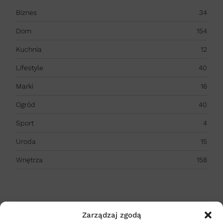
Biznes
34
Dom
154
Kuchnia
12
Lifestyle
40
Marki
16
Ogród
40
Sport
4
Uroda
15
Wnętrza
158
Zarządzaj zgodą
POLECANE SERWISY