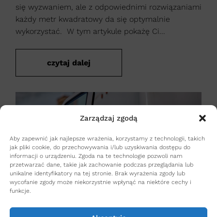
się wyzwaniem, ale z odpowiednimi rozwiązaniami
każdy metr kwadratowy da się optymalnie
wykorzystać. W tym artykule pokażę Ci...
czytaj dalej
Zarządzaj zgodą
Aby zapewnić jak najlepsze wrażenia, korzystamy z technologii, takich
jak pliki cookie, do przechowywania i/lub uzyskiwania dostępu do
informacji o urządzeniu. Zgoda na te technologie pozwoli nam
przetwarzać dane, takie jak zachowanie podczas przeglądania lub
unikalne identyfikatory na tej stronie. Brak wyrażenia zgody lub
wycofanie zgody może niekorzystnie wpłynąć na niektóre cechy i
funkcje.
BIZNES