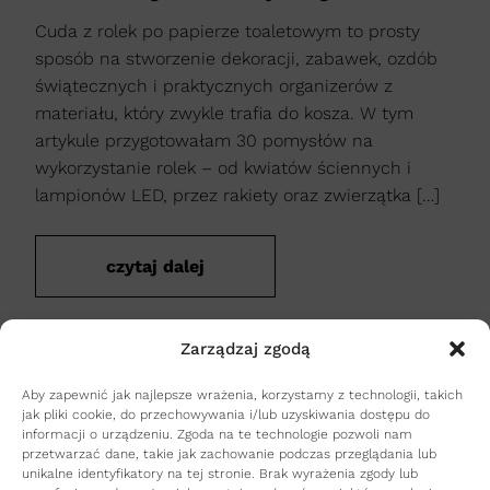
Cuda z rolek po papierze toaletowym to prosty
sposób na stworzenie dekoracji, zabawek, ozdób
świątecznych i praktycznych organizerów z
materiału, który zwykle trafia do kosza. W tym
artykule przygotowałam 30 pomysłów na
wykorzystanie rolek – od kwiatów ściennych i
lampionów LED, przez rakiety oraz zwierzątka […]
czytaj dalej
Zarządzaj zgodą
Aby zapewnić jak najlepsze wrażenia, korzystamy z technologii, takich
jak pliki cookie, do przechowywania i/lub uzyskiwania dostępu do
informacji o urządzeniu. Zgoda na te technologie pozwoli nam
przetwarzać dane, takie jak zachowanie podczas przeglądania lub
unikalne identyfikatory na tej stronie. Brak wyrażenia zgody lub